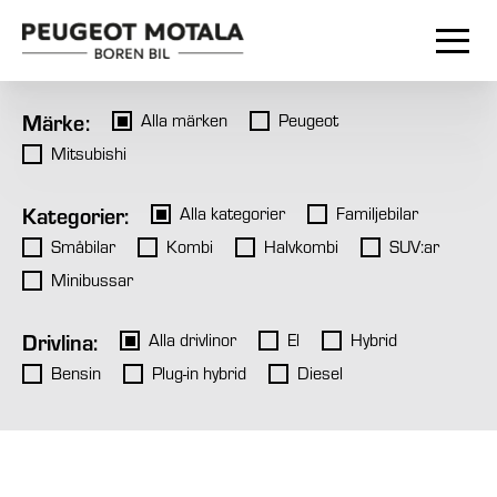
Märke:
Alla märken
Peugeot
Mitsubishi
Kategorier:
Alla kategorier
Familjebilar
Småbilar
Kombi
Halvkombi
SUV:ar
Minibussar
Drivlina:
Alla drivlinor
El
Hybrid
Bensin
Plug-in hybrid
Diesel